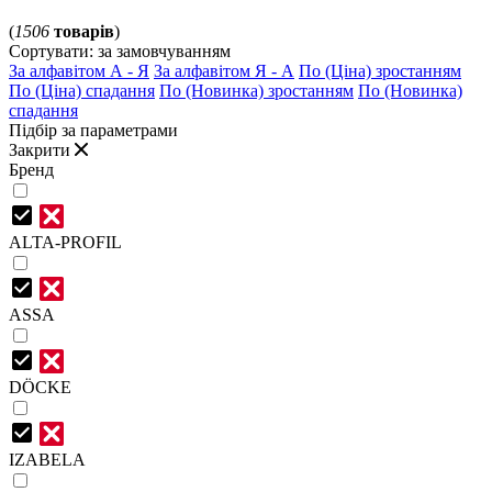
(
1506
товарів
)
Сортувати:
за замовчуванням
За алфавітом А - Я
За алфавітом Я - А
По (Ціна) зростанням
По (Ціна) спадання
По (Новинка) зростанням
По (Новинка)
спадання
Підбір за параметрами
Закрити
Бренд
ALTA-PROFIL
ASSA
DÖCKE
IZABELA