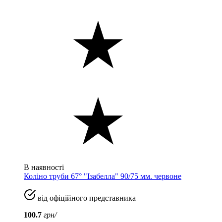
В наявності
Коліно труби 67° "Ізабелла" 90/75 мм. червоне
від офіційного представника
100.7
грн/