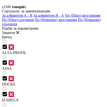
(
1506
товарів
)
Сортувати:
за замовчуванням
За алфавітом А - Я
За алфавітом Я - А
По (Ціна) зростанням
По (Ціна) спадання
По (Новинка) зростанням
По (Новинка)
спадання
Підбір за параметрами
Закрити
Бренд
ALTA-PROFIL
ASSA
DÖCKE
IZABELA