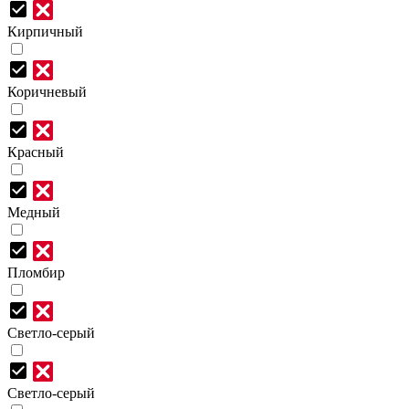
Кирпичный
Коричневый
Красный
Медный
Пломбир
Светло-серый
Светло-серый