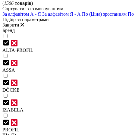
(
1506
товарів
)
Сортувати:
за замовчуванням
За алфавітом А - Я
За алфавітом Я - А
По (Ціна) зростанням
По 
Підбір за параметрами
Закрити
Бренд
ALTA-PROFIL
ASSA
DÖCKE
IZABELA
PROFIL