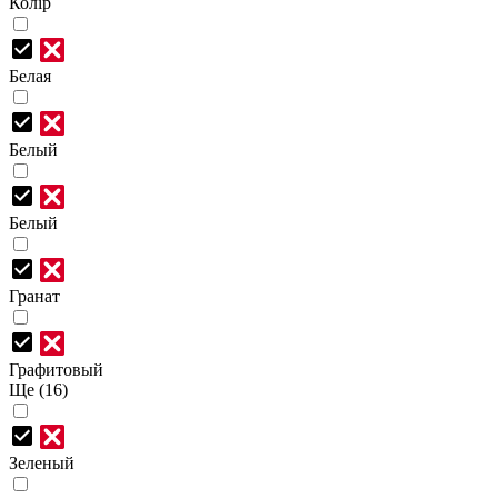
Колір
Белая
Белый
Белый
Гранат
Графитовый
Ще (16)
Зеленый