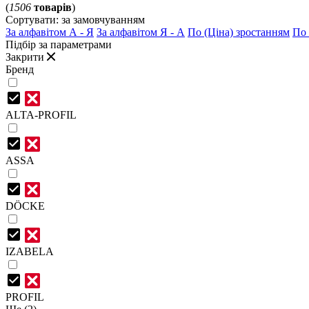
(
1506
товарів
)
Сортувати:
за замовчуванням
За алфавітом А - Я
За алфавітом Я - А
По (Ціна) зростанням
По 
Підбір за параметрами
Закрити
Бренд
ALTA-PROFIL
ASSA
DÖCKE
IZABELA
PROFIL