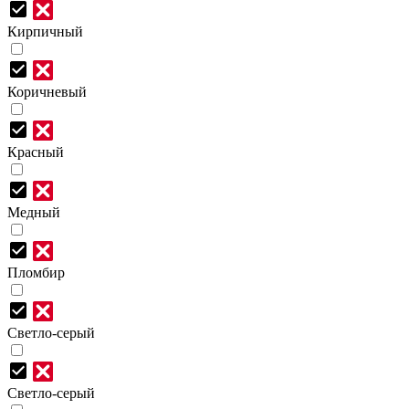
Кирпичный
Коричневый
Красный
Медный
Пломбир
Светло-серый
Светло-серый