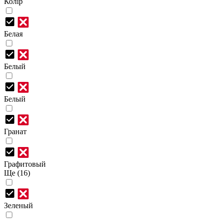
Колір
Белая
Белый
Белый
Гранат
Графитовый
Ще (16)
Зеленый