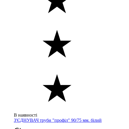
В наявності
З'ЄДНУВАЧ труби "профіл" 90/75 мм. білий