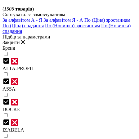
(
1506
товарів
)
Сортувати:
за замовчуванням
За алфавітом А - Я
За алфавітом Я - А
По (Ціна) зростанням
По (Ціна) спадання
По (Новинка) зростанням
По (Новинка)
спадання
Підбір за параметрами
Закрити
Бренд
ALTA-PROFIL
ASSA
DÖCKE
IZABELA