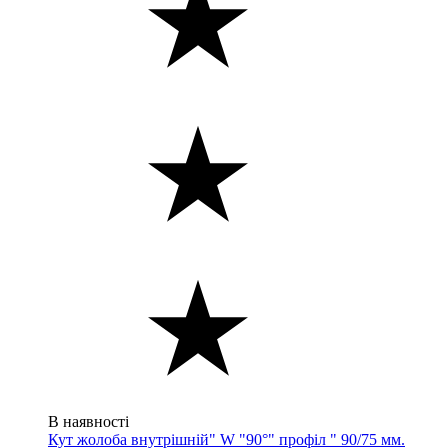
В наявності
Кут жолоба внутрішній" W "90°" профіл " 90/75 мм.