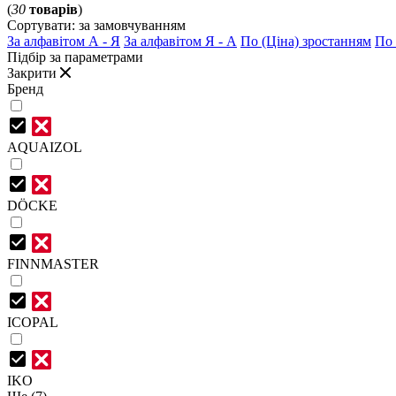
(
30
товарів
)
Сортувати:
за замовчуванням
За алфавітом А - Я
За алфавітом Я - А
По (Ціна) зростанням
По 
Підбір за параметрами
Закрити
Бренд
AQUAIZOL
DÖCKE
FINNMASTER
ICOPAL
IKO