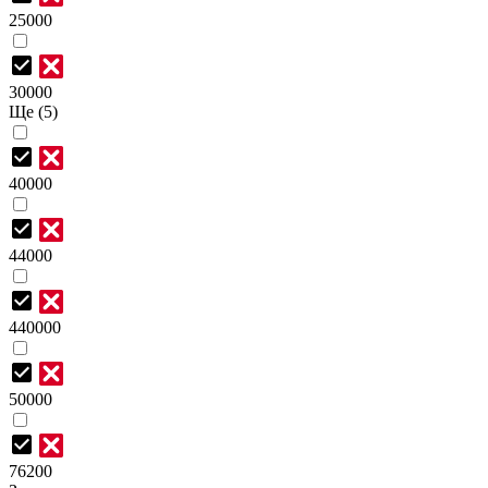
25000
30000
Ще (5)
40000
44000
440000
50000
76200