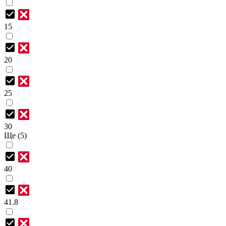
15
20
25
30
Ще (5)
40
41.8