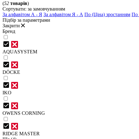
(
52
товарів
)
Сортувати:
за замовчуванням
За алфавітом А - Я
За алфавітом Я - А
По (Ціна) зростанням
По 
Підбір за параметрами
Закрити
Бренд
AQUASYSTEM
DÖCKE
IKO
OWENS CORNING
RIDGE MASTER