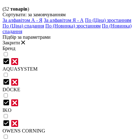
(
52
товарів
)
Сортувати:
за замовчуванням
За алфавітом А - Я
За алфавітом Я - А
По (Ціна) зростанням
По (Ціна) спадання
По (Новинка) зростанням
По (Новинка)
спадання
Підбір за параметрами
Закрити
Бренд
AQUASYSTEM
DÖCKE
IKO
OWENS CORNING