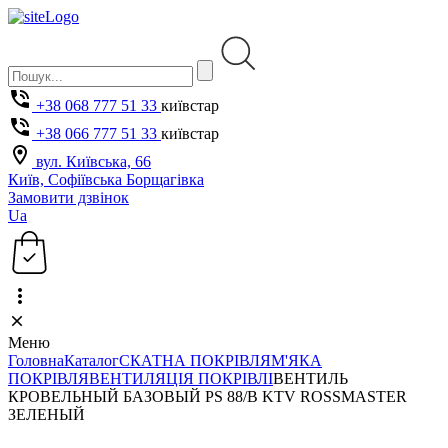
+38 068 777 51 33
київстар
+38 066 777 51 33
київстар
вул. Київська, 66
Київ, Софіївська Борщагівка
Замовити дзвінок
Ua
Меню
Головна
Каталог
СКАТНА ПОКРІВЛЯ
М'ЯКА
ПОКРІВЛЯ
ВЕНТИЛЯЦІЯ ПОКРІВЛІ
ВЕНТИЛЬ
КРОВЕЛЬНЫЙ БАЗОВЫЙ PS 88/B KTV ROSSMASTER
ЗЕЛЕНЫЙ