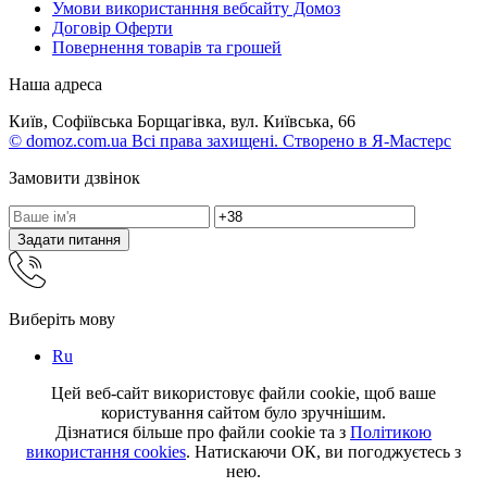
Умови використанння вебсайту Домоз
Договір Оферти
Повернення товарів та грошей
Наша адреса
Київ, Софіївська Борщагівка, вул. Київська, 66
© domoz.com.ua Всі права захищені. Створено в Я-Мастерс
Замовити дзвінок
Задати питання
Виберіть мову
Ru
Цей веб-сайт використовує файли cookie, щоб ваше
користування сайтом було зручнішим.
Дізнатися більше про файли cookie та з
Політикою
використання cookies
. Натискаючи ОК, ви погоджуєтесь з
нею.