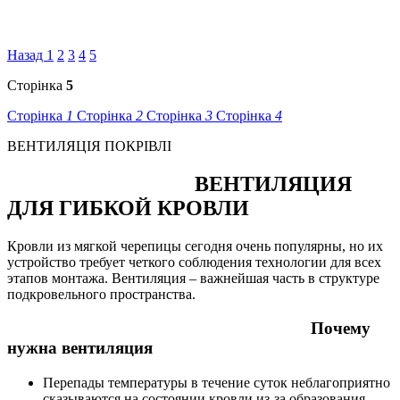
Назад
1
2
3
4
5
Сторінка
5
Сторінка
1
Сторінка
2
Сторінка
3
Сторінка
4
ВЕНТИЛЯЦІЯ ПОКРІВЛІ
ВЕНТИЛЯЦИЯ
ДЛЯ ГИБКОЙ КРОВЛИ
Кровли из мягкой черепицы сегодня очень популярны, но их
устройство требует четкого соблюдения технологии для всех
этапов монтажа. Вентиляция – важнейшая часть в структуре
подкровельного пространства.
Почему
нужна вентиляция
Перепады температуры в течение суток неблагоприятно
сказываются на состоянии кровли из-за образования