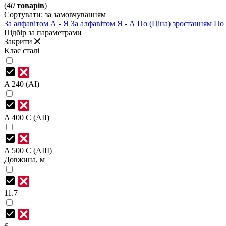
(
40
товарів
)
Сортувати:
за замовчуванням
За алфавітом А - Я
За алфавітом Я - А
По (Ціна) зростанням
По 
Підбір за параметрами
Закрити
Клас сталі
A 240 (AI)
A 400 C (AII)
A 500 C (AIII)
Довжина, м
11.7