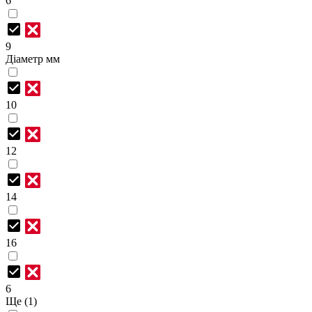
6
9
Діаметр мм
10
12
14
16
6
Ще (1)