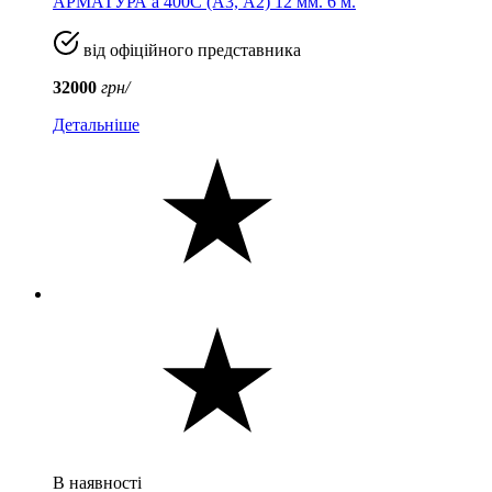
АРМАТУРА а 400C (A3, А2) 12 мм. 6 м.
від офіційного представника
32000
грн/
Детальніше
В наявності